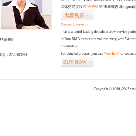
具体交易流程可
“点击这里”
查看或咨询support@
我要购买
>>
Process Overview:
4.cn is a world leading domain escrow service plat
million RMB transaction volume every year. We promi
联系我们
5 workdays.
For detailed process, you can
“visit here”
or contact
QQ：2726103981
BUY NOW
>>
Copyright © 1998 -2025 www