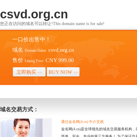
csvd.org.cn
您正在访问的域名可以转让!This domain name is for sale!
一口价出售中！
域名
csvd.org.cn
Domain Name:
售价
CNY 999.00
Listing Price:
立即购买
BUY NOW
>>
>>
域名交易方式：
通过金名网(4.cn) 中介交易
金名网(4.cn)是全球领先的域名交易服务机
简单、安全、专业的第三方服务！ 为了保证交